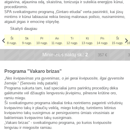
atgaivina, atjaunina odą, skaistina, tonizuoja ir suteikia energijos kūnui,
procedūromis.
SPA sveikatingumo programą „Gintaro etiudai“ verta pasirinkti, kai jūsų
mintims ir kūnui labiausiai reikia tiesiog malonaus poilsio, nusiraminimo,
atgauti jėgas ir emocinę stiprybę.
Skaityti daugiau
Št
Sk
Pr
An
Tr
Kt
Pn
Št
8 rugp.
9 rugp.
10 rugp.
11 rugp.
12 rugp.
13 rugp.
14 rugp.
15 rugp.
16
Št
Minimalus naktų sk.:
x
x
2
x
x
5 rugs.
357
€
357
€
3
294
€
Programa "Vakaro brizas"
„
Nes kvėpavimas yra gyvenimas, o jei gerai kvėpuosite, ilgai gyvensite
žemėje
.“ (Senovės indų patarlė)
Programa sukurta tam, kad specialiai jums parinktų procedūrų dėka
galėtumėte vėl džiaugtis lengvesniu įkvėpimu, pilnesne krūtine oro,
ramiu miegu.
Ši sveikatingumo programa idealiai tinka norintiems pagerinti viršutinių
kvėpavimo takų ir plaučių veiklą, miego kokybę, turintiems lėtinius
kvėpavimo takų susirgimus ar persirgusiems ūmiais virusiniais ar
bakteriniais kvėpavimo takų susirgimais.
„Vakaro brizas“ - sveikatingumo programa, po kurios kvėpuosite
lengviau ir miegosite ramiau.