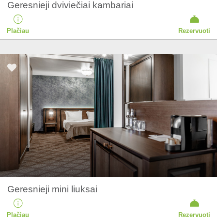
Geresnieji dviviečiai kambariai
Plačiau
Rezervuoti
Geresnieji mini liuksai
Plačiau
Rezervuoti