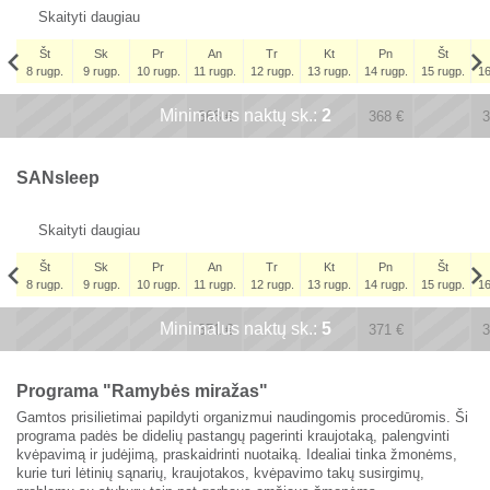
Skaityti daugiau
Št
Sk
Pr
An
Tr
Kt
Pn
Št
8 rugp.
9 rugp.
10 rugp.
11 rugp.
12 rugp.
13 rugp.
14 rugp.
15 rugp.
16
Št
Minimalus naktų sk.:
x
x
2
x
x
5 rugs.
368
€
368
€
3
305
€
SANsleep
Skaityti daugiau
Št
Sk
Pr
An
Tr
Kt
Pn
Št
8 rugp.
9 rugp.
10 rugp.
11 rugp.
12 rugp.
13 rugp.
14 rugp.
15 rugp.
16
Št
Minimalus naktų sk.:
x
x
5
x
x
5 rugs.
371
€
371
€
3
309
€
Programa "Ramybės miražas"
Gamtos prisilietimai papildyti organizmui naudingomis procedūromis. Ši
programa padės be didelių pastangų pagerinti kraujotaką, palengvinti
kvėpavimą ir judėjimą, praskaidrinti nuotaiką. Idealiai tinka žmonėms,
kurie turi lėtinių sąnarių, kraujotakos, kvėpavimo takų susirgimų,