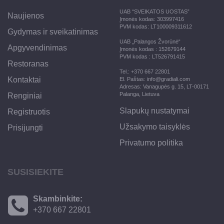
UAB “SVEIKATOS UOSTAS”
Naujienos
Įmonės kodas: 303997416
PVM kodas: LT100009311612
Gydymas ir sveikatinimas
UAB „Palangos Žvorūnė“
Apgyvendinimas
Įmonės kodas : 152679144
PVM kodas : LT526791415
Restoranas
Tel.: +370 667 22801
Kontaktai
El. Paštas: info@gradiali.com
Adresas: Vanagupės g. 15, LT-00171
Palanga, Lietuva
Renginiai
Slapukų nustatymai
Registruotis
Užsakymo taisyklės
Prisijungti
Privatumo politika
SUSISIEKITE
Skambinkite:
+370 667 22801