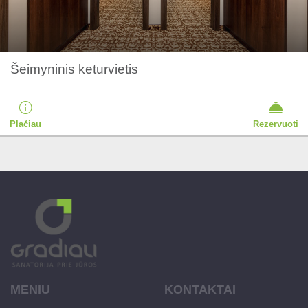
Šeimyninis keturvietis
Plačiau
Rezervuoti
MENIU
KONTAKTAI