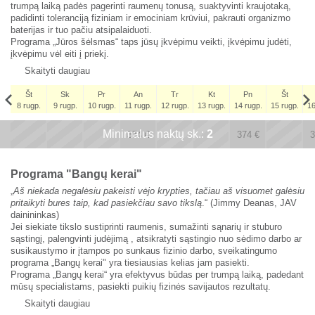
trumpą laiką padės pagerinti raumenų tonusą, suaktyvinti kraujotaką,
padidinti toleranciją fiziniam ir emociniam krūviui, pakrauti organizmo
baterijas ir tuo pačiu atsipalaiduoti.
Programa „Jūros šėlsmas“ taps jūsų įkvėpimu veikti, įkvėpimu judėti,
įkvėpimu vėl eiti į priekį.
Skaityti daugiau
Št
Sk
Pr
An
Tr
Kt
Pn
Št
8 rugp.
9 rugp.
10 rugp.
11 rugp.
12 rugp.
13 rugp.
14 rugp.
15 rugp.
16
Št
Minimalus naktų sk.:
x
x
2
x
x
5 rugs.
374
€
374
€
3
311
€
Programa "Bangų kerai"
„
Aš niekada negalėsiu pakeisti vėjo krypties, tačiau aš visuomet galėsiu
pritaikyti bures taip, kad pasiekčiau savo tikslą
.“ (Jimmy Deanas, JAV
dainininkas)
Jei siekiate tikslo sustiprinti raumenis, sumažinti sąnarių ir stuburo
sąstingį, palengvinti judėjimą , atsikratyti sąstingio nuo sėdimo darbo ar
susikaustymo ir įtampos po sunkaus fizinio darbo, sveikatingumo
programa „Bangų kerai" yra tiesiausias kelias jam pasiekti.
Programa „Bangų kerai“ yra efektyvus būdas per trumpą laiką, padedant
mūsų specialistams, pasiekti puikių fizinės savijautos rezultatų.
Skaityti daugiau