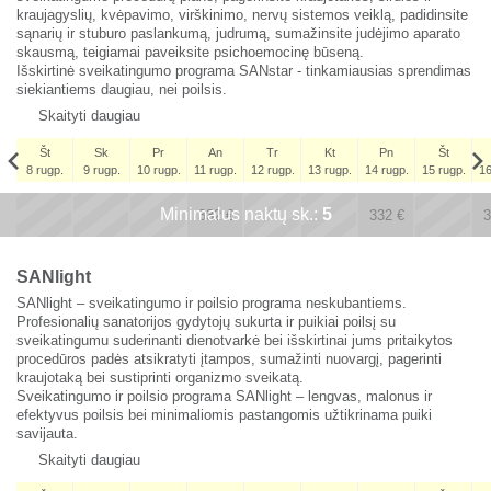
kraujagyslių, kvėpavimo, virškinimo, nervų sistemos veiklą, padidinsite
sąnarių ir stuburo paslankumą, judrumą, sumažinsite judėjimo aparato
skausmą, teigiamai paveiksite psichoemocinę būseną.
Išskirtinė sveikatingumo programa SANstar - tinkamiausias sprendimas
siekiantiems daugiau, nei poilsis.
Skaityti daugiau
Št
Sk
Pr
An
Tr
Kt
Pn
Št
8 rugp.
9 rugp.
10 rugp.
11 rugp.
12 rugp.
13 rugp.
14 rugp.
15 rugp.
16
Št
Minimalus naktų sk.:
x
x
5
x
x
5 rugs.
332
€
332
€
3
311
€
SANlight
SANlight – sveikatingumo ir poilsio programa neskubantiems.
Profesionalių sanatorijos gydytojų sukurta ir puikiai poilsį su
sveikatingumu suderinanti dienotvarkė bei išskirtinai jums pritaikytos
procedūros padės atsikratyti įtampos, sumažinti nuovargį, pagerinti
kraujotaką bei sustiprinti organizmo sveikatą.
Sveikatingumo ir poilsio programa SANlight – lengvas, malonus ir
efektyvus poilsis bei minimaliomis pastangomis užtikrinama puiki
savijauta.
Skaityti daugiau