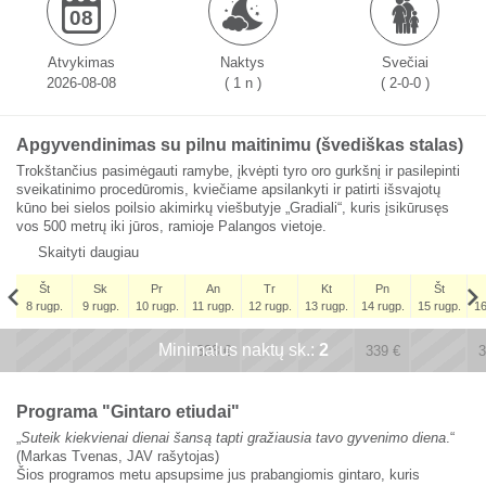
08
Atvykimas
Naktys
Svečiai
2026-08-08
( 1 n )
( 2-0-0 )
Apgyvendinimas su pilnu maitinimu (švediškas stalas)
Trokštančius pasimėgauti ramybe, įkvėpti tyro oro gurkšnį ir pasilepinti
sveikatinimo procedūromis, kviečiame apsilankyti ir patirti išsvajotų
kūno bei sielos poilsio akimirkų viešbutyje „Gradiali“, kuris įsikūrusęs
vos 500 metrų iki jūros, ramioje Palangos vietoje.
Skaityti daugiau
Št
Sk
Pr
An
Tr
Kt
Pn
Št
8 rugp.
9 rugp.
10 rugp.
11 rugp.
12 rugp.
13 rugp.
14 rugp.
15 rugp.
16
Št
Minimalus naktų sk.:
x
x
2
x
x
5 rugs.
328
€
339
€
3
278
€
Programa "Gintaro etiudai"
„
Suteik kiekvienai dienai šansą tapti gražiausia tavo gyvenimo diena
.“
(Markas Tvenas, JAV rašytojas)
Šios programos metu apsupsime jus prabangiomis gintaro, kuris