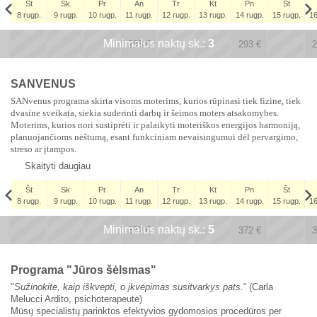
Št
Sk
Pr
An
Tr
Kt
Pn
Št
8 rugp.
9 rugp.
10 rugp.
11 rugp.
12 rugp.
13 rugp.
14 rugp.
15 rugp.
16
Št
Minimalus naktų sk.:
x
x
3
x
x
5 rugs.
293
€
293
€
2
251
€
SANVENUS
SANvenus programa skirta visoms moterims, kurios rūpinasi tiek fizine, tiek
dvasine sveikata, siekia suderinti darbų ir šeimos moters atsakomybes.
Moterims, kurios nori sustiprėti ir palaikyti moteriškos energijos harmoniją,
planuojančioms nėštumą, esant funkciniam nevaisingumui dėl pervargimo,
streso ar įtampos.
Skaityti daugiau
Št
Sk
Pr
An
Tr
Kt
Pn
Št
8 rugp.
9 rugp.
10 rugp.
11 rugp.
12 rugp.
13 rugp.
14 rugp.
15 rugp.
16
Št
Minimalus naktų sk.:
x
x
5
x
x
5 rugs.
372
€
372
€
3
310
€
Programa "Jūros šėlsmas"
"
Sužinokite, kaip iškvėpti, o įkvėpimas susitvarkys pats.
“ (Carla
Melucci Ardito, psichoterapeutė)
Mūsų specialistų parinktos efektyvios gydomosios procedūros per