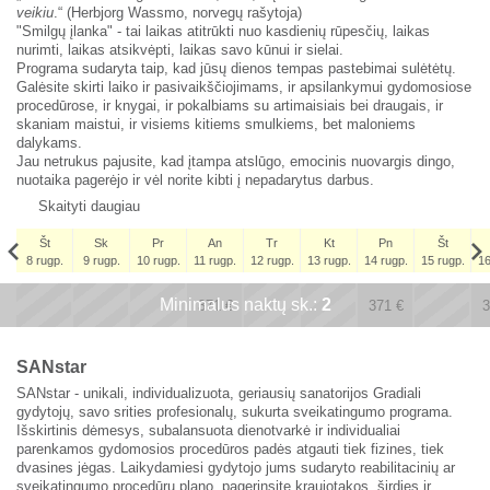
veikiu
.“ (Herbjorg Wassmo, norvegų rašytoja)
"Smilgų įlanka" - tai laikas atitrūkti nuo kasdienių rūpesčių, laikas
nurimti, laikas atsikvėpti, laikas savo kūnui ir sielai.
Programa sudaryta taip, kad jūsų dienos tempas pastebimai sulėtėtų.
Galėsite skirti laiko ir pasivaikščiojimams, ir apsilankymui gydomosiose
procedūrose, ir knygai, ir pokalbiams su artimaisiais bei draugais, ir
skaniam maistui, ir visiems kitiems smulkiems, bet maloniems
dalykams.
Jau netrukus pajusite, kad įtampa atslūgo, emocinis nuovargis dingo,
nuotaika pagerėjo ir vėl norite kibti į nepadarytus darbus.
Skaityti daugiau
Št
Sk
Pr
An
Tr
Kt
Pn
Št
8 rugp.
9 rugp.
10 rugp.
11 rugp.
12 rugp.
13 rugp.
14 rugp.
15 rugp.
16
Št
Minimalus naktų sk.:
x
x
2
x
x
5 rugs.
371
€
371
€
3
309
€
SANstar
SANstar - unikali, individualizuota, geriausių sanatorijos Gradiali
gydytojų, savo srities profesionalų, sukurta sveikatingumo programa.
Išskirtinis dėmesys, subalansuota dienotvarkė ir individualiai
parenkamos gydomosios procedūros padės atgauti tiek fizines, tiek
dvasines jėgas. Laikydamiesi gydytojo jums sudaryto reabilitacinių ar
sveikatingumo procedūrų plano, pagerinsite kraujotakos, širdies ir