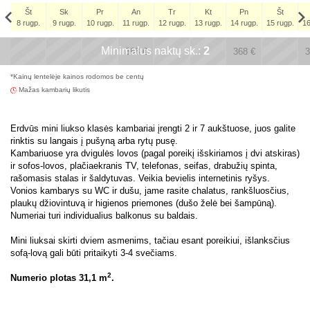
Št
Sk
Pr
An
Tr
Kt
Pn
Št
8 rugp.
9 rugp.
10 rugp.
11 rugp.
12 rugp.
13 rugp.
14 rugp.
15 rugp.
16
Št
Minimalus naktų sk.:
x
x
2
x
x
5 rugs.
368
€
368
€
3
*Kainų lentelėje kainos rodomos be centų
305
€
Mažas kambarių likutis
Erdvūs mini liukso klasės kambariai įrengti 2 ir 7 aukštuose, juos galite
rinktis su langais į pušyną arba rytų pusę.
Kambariuose yra dvigulės lovos (pagal poreikį išskiriamos į dvi atskiras)
ir sofos-lovos, plačiaekranis TV, telefonas, seifas, drabužių spinta,
rašomasis stalas ir šaldytuvas. Veikia bevielis internetinis ryšys.
Vonios kambarys su WC ir dušu, jame rasite chalatus, rankšluosčius,
plaukų džiovintuvą ir higienos priemones (dušo želė bei šampūną).
Numeriai turi individualius balkonus su baldais.
Mini liuksai skirti dviem asmenims, tačiau esant poreikiui, išlanksčius
sofą-lovą gali būti pritaikyti 3-4 svečiams.
2
Numerio plotas 31,1 m
.