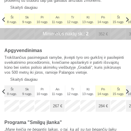
problemų su stuburu taip pat garbaus amžiaus žmonėms.
Skaityti daugiau
Št
Sk
Pr
An
Tr
Kt
Pn
Št
8 rugp.
9 rugp.
10 rugp.
11 rugp.
12 rugp.
13 rugp.
14 rugp.
15 rugp.
16
Št
Minimalus naktų sk.:
x
x
2
x
x
5 rugs.
352
€
352
€
3
289
€
Apgyvendinimas
Trokštančius pasimėgauti ramybe, įkvėpti tyro oro gurkšnį ir pasilepinti
sveikatinimo procedūromis, kviečiame apsilankyti ir patirti išsvajotų
kūno bei sielos poilsio akimirkų viešbutyje „Gradiali“, kuris įsikūrusęs
vos 500 metrų iki jūros, ramioje Palangos vietoje.
Skaityti daugiau
Št
Sk
Pr
An
Tr
Kt
Pn
Št
8 rugp.
9 rugp.
10 rugp.
11 rugp.
12 rugp.
13 rugp.
14 rugp.
15 rugp.
16
Št
x
x
x
x
5 rugs.
267
€
284
€
2
216
€
Programa "Smilgų įlanka"
„
Mane keičia ne bėgantis laikas, o tai, ką aš su tuo bėgančiu laiku